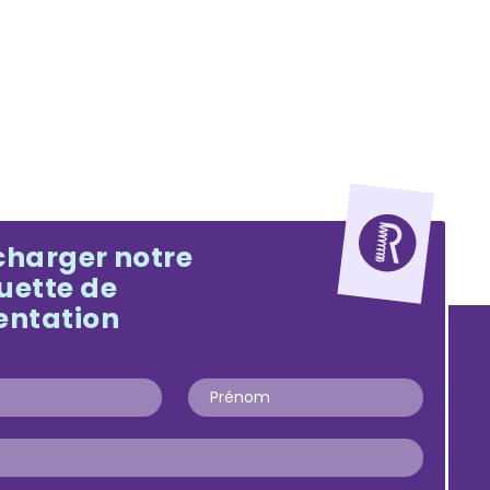
charger notre
uette de
entation