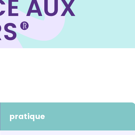
CE AUX
RS
pratique