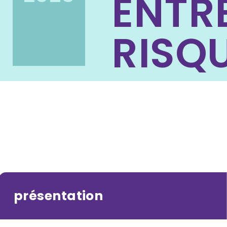
ENTR
RISQ
présentation